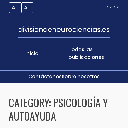
A+
A–
< < < <
divisiondeneurociencias.es
Todas las
Inicio
publicaciones
Contáctanos
Sobre nosotros
Skip
to
CATEGORY:
PSICOLOGÍA Y
content
AUTOAYUDA