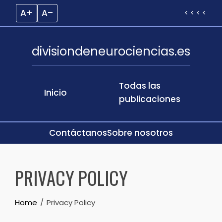
A+
A–
< < < <
divisiondeneurociencias.es
Todas las
Inicio
publicaciones
Contáctanos
Sobre nosotros
Skip
to
PRIVACY POLICY
content
Home
Privacy Policy