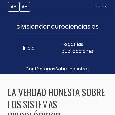
A+
A–
< < < <
divisiondeneurociencias.es
Todas las
Inicio
publicaciones
Contáctanos
Sobre nosotros
Skip
to
LA VERDAD HONESTA SOBRE
content
LOS SISTEMAS