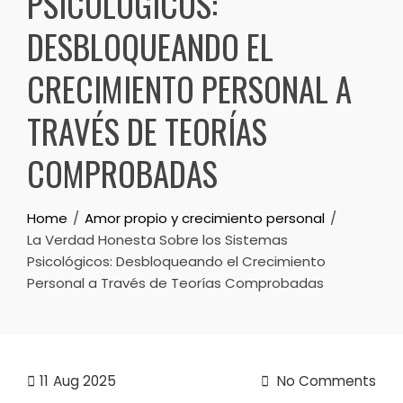
PSICOLÓGICOS:
DESBLOQUEANDO EL
CRECIMIENTO PERSONAL A
TRAVÉS DE TEORÍAS
COMPROBADAS
Home
Amor propio y crecimiento personal
La Verdad Honesta Sobre los Sistemas
Psicológicos: Desbloqueando el Crecimiento
Personal a Través de Teorías Comprobadas
11
Aug 2025
No Comments